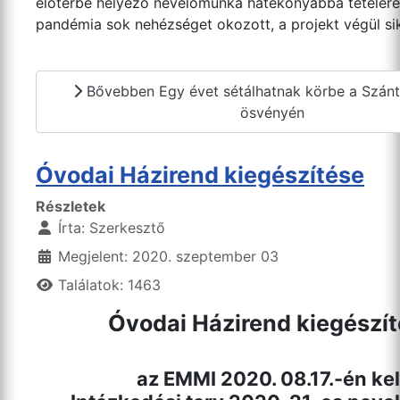
előtérbe helyező nevelőmunka hatékonyabbá tételére.
pandémia sok nehézséget okozott, a projekt végül sik
Bővebben Egy évet sétálhatnak körbe a Szántó
ösvényén
Óvodai Házirend kiegészítése
Részletek
Írta:
Szerkesztő
Megjelent: 2020. szeptember 03
Találatok: 1463
Óvodai Házirend kiegészí
az EMMI 2020. 08.17.-én kel