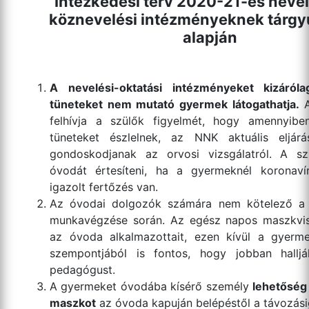
Intézkedési terv 2020-21-es nevel
köznevelési intézményeknek tárgyú
alapján
A nevelési-oktatási intézményeket kizáról
tüneteket nem mutató gyermek látogathatja.
A
felhívja a szülők figyelmét, hogy amennyibe
tüneteket észlelnek, az NNK aktuális eljárá
gondoskodjanak az orvosi vizsgálatról. A sz
óvodát értesíteni, ha a gyermeknél koronaví
igazolt fertőzés van.
Az óvodai dolgozók számára nem kötelező a 
munkavégzése során. Az egész napos maszkvis
az óvoda alkalmazottait, ezen kívül a gyerm
szempontjából is fontos, hogy jobban hallj
pedagógust.
A gyermeket óvodába kísérő személy
lehetőség 
maszkot
az óvoda kapuján belépéstől a távozási