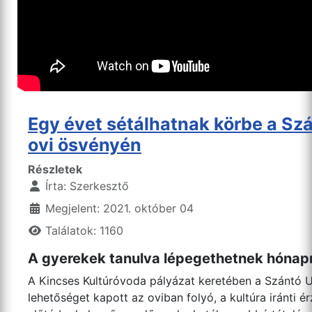
Egy évet sétálhatnak körbe a Szá
ovi ösvényén
Részletek
Írta:
Szerkesztő
Megjelent: 2021. október 04
Találatok: 1160
A gyerekek tanulva lépegethetnek hónapr
A Kincses Kultúróvoda pályázat keretében a Szántó 
lehetőséget kapott az oviban folyó, a kultúra iránti 