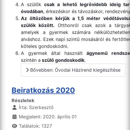
A szülők
csak a lehető legrövidebb ideig ta
óvodában
, érkezéskor és távozáskor, rendezvé
Az öltözőben kérjük a 1,5 méter védőtávolsá
szülők között.
Otthonról csak azok a tárgya
amelyek a gyermek számára nélkülözhetetlen
alváshoz. Ezek napi szintű mosásáról és fertőtlen
köteles gondoskodni.
A gyermek által használt
ágynemű rendsze
szintén a
szülő gondoskodik
.
Bővebben: Óvodai Házirend kiegészítése
Beiratkozás 2020
Részletek
Írta:
Szerkesztő
Megjelent: 2020. április 01
Találatok: 1327