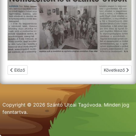
Előző cikk: A szelektív hulladékgyűjtéssel ismerkedtek az óvo
Következő cikk:
Előző
Következő
Copyright © 2026 Szántó Utcai Tagóvoda. Minden jog
fenntartva.