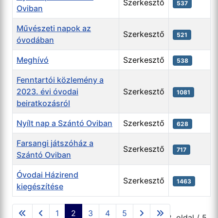
Szerkesztő
537
Oviban
Művészeti napok az
Szerkesztő
521
óvodában
Meghívó
Szerkesztő
538
Fenntartói közlemény a
2023. évi óvodai
Szerkesztő
1081
beiratkozásról
Nyílt nap a Szántó Oviban
Szerkesztő
628
Farsangi játszóház a
Szerkesztő
717
Szántó Oviban
Óvodai Házirend
Szerkesztő
1463
kiegészítése
Cikkek
1
2
3
4
5
2. oldal / 5