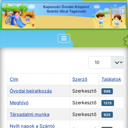
Tételek #
Cím
Szerző
Találatok
Óvodai beiratkozás
Szerkesztő
698
Meghívó
Szerkesztő
1215
Társadalmi munka
Szerkesztő
925
Nyílt napok a Szántó